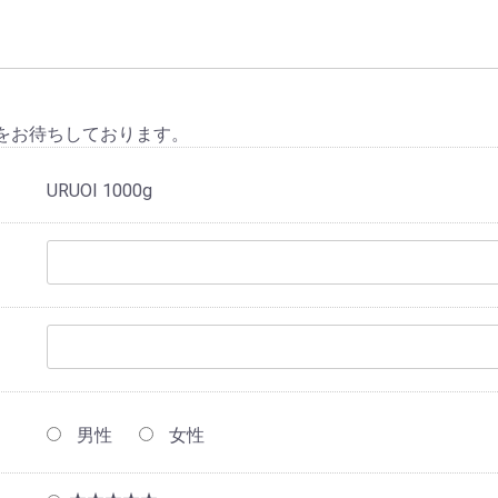
をお待ちしております。
URUOI 1000g
男性
女性